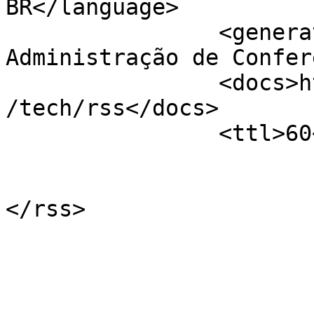
BR</language>

		<generator>Sistema Eletrônico de 
Administração de Confer
		<docs>http://blogs.law.harvard.edu
/tech/rss</docs>

		<ttl>60</ttl>

			</channel>
</rss>