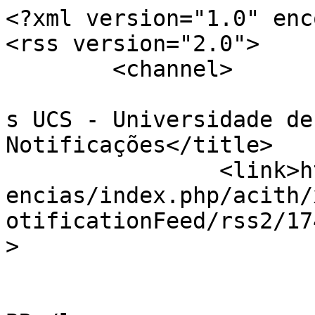
<?xml version="1.0" enc
<rss version="2.0">

	<channel>

				<title>Conf
s UCS - Universidade de
Notificações</title>

		<link>http://www.ucs.br/etc/confer
encias/index.php/acith/
otificationFeed/rss2/17
>

				<languag