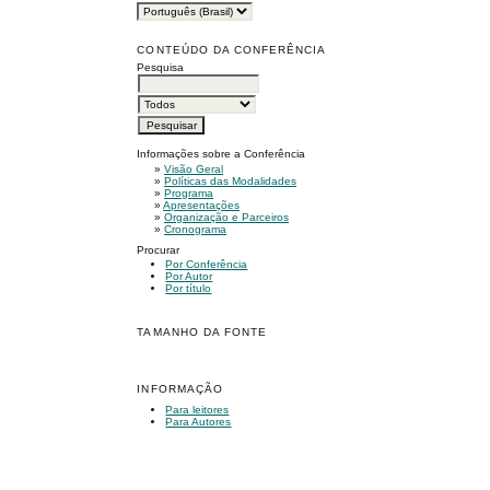
CONTEÚDO DA CONFERÊNCIA
Pesquisa
Informações sobre a Conferência
»
Visão Geral
»
Políticas das Modalidades
»
Programa
»
Apresentações
»
Organização e Parceiros
»
Cronograma
Procurar
Por Conferência
Por Autor
Por título
TAMANHO DA FONTE
INFORMAÇÃO
Para leitores
Para Autores