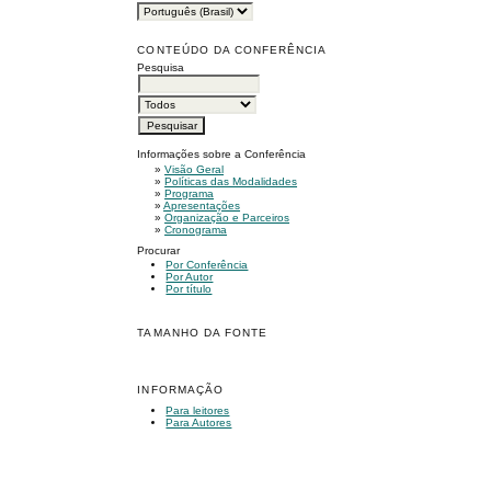
CONTEÚDO DA CONFERÊNCIA
Pesquisa
Informações sobre a Conferência
»
Visão Geral
»
Políticas das Modalidades
»
Programa
»
Apresentações
»
Organização e Parceiros
»
Cronograma
Procurar
Por Conferência
Por Autor
Por título
TAMANHO DA FONTE
INFORMAÇÃO
Para leitores
Para Autores