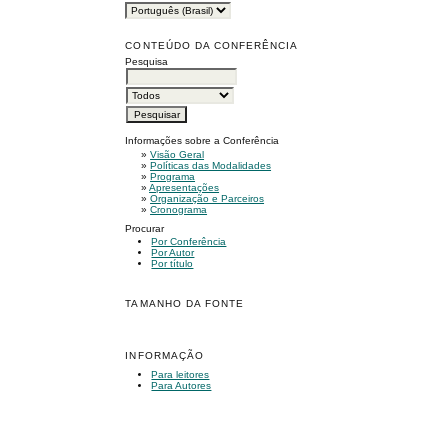
CONTEÚDO DA CONFERÊNCIA
Pesquisa
Informações sobre a Conferência
»
Visão Geral
»
Políticas das Modalidades
»
Programa
»
Apresentações
»
Organização e Parceiros
»
Cronograma
Procurar
Por Conferência
Por Autor
Por título
TAMANHO DA FONTE
INFORMAÇÃO
Para leitores
Para Autores