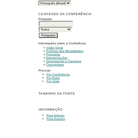
CONTEÚDO DA CONFERÊNCIA
Pesquisa
Informações sobre a Conferência
»
Visão Geral
»
Políticas das Modalidades
»
Programa
»
Apresentações
»
Organização e Parceiros
»
Cronograma
Procurar
Por Conferência
Por Autor
Por título
TAMANHO DA FONTE
INFORMAÇÃO
Para leitores
Para Autores