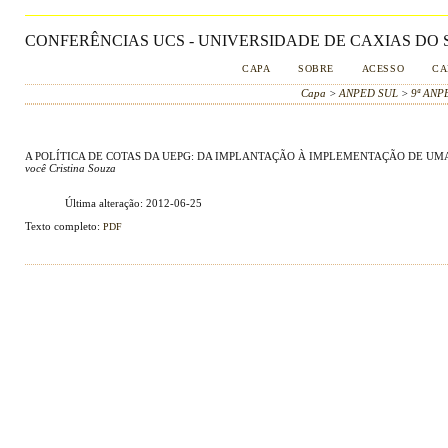
CONFERÊNCIAS UCS - UNIVERSIDADE DE CAXIAS DO S
CAPA
SOBRE
ACESSO
CA
Capa
>
ANPED SUL
>
9ª ANP
A POLÍTICA DE COTAS DA UEPG: DA IMPLANTAÇÃO À IMPLEMENTAÇÃO DE UMA
você Cristina Souza
Última alteração: 2012-06-25
Texto completo:
PDF