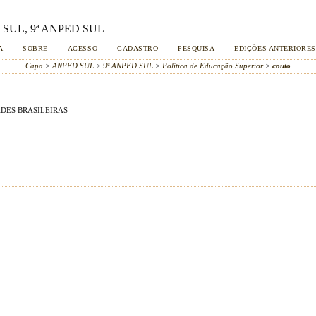
SUL, 9ª ANPED SUL
A
SOBRE
ACESSO
CADASTRO
PESQUISA
EDIÇÕES ANTERIORES
Capa
>
ANPED SUL
>
9ª ANPED SUL
>
Política de Educação Superior
>
couto
DES BRASILEIRAS