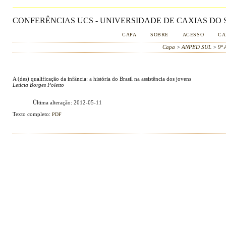
CONFERÊNCIAS UCS - UNIVERSIDADE DE CAXIAS DO S
CAPA
SOBRE
ACESSO
CA
Capa
>
ANPED SUL
>
9ª
A (des) qualificação da infância: a história do Brasil na assistência dos jovens
Letícia Borges Poletto
Última alteração: 2012-05-11
Texto completo:
PDF