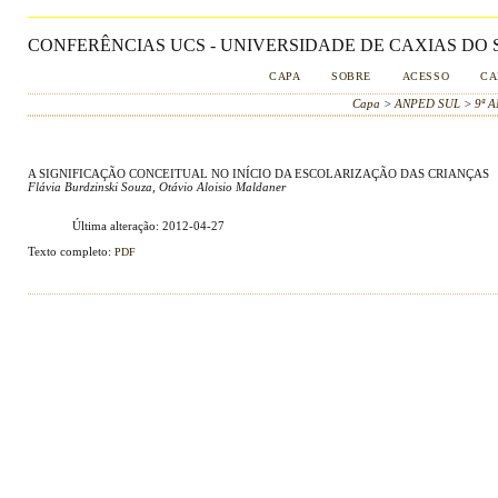
CONFERÊNCIAS UCS - UNIVERSIDADE DE CAXIAS DO S
CAPA
SOBRE
ACESSO
CA
Capa
>
ANPED SUL
>
9ª 
A SIGNIFICAÇÃO CONCEITUAL NO INÍCIO DA ESCOLARIZAÇÃO DAS CRIANÇAS
Flávia Burdzinski Souza, Otávio Aloisio Maldaner
Última alteração: 2012-04-27
Texto completo:
PDF