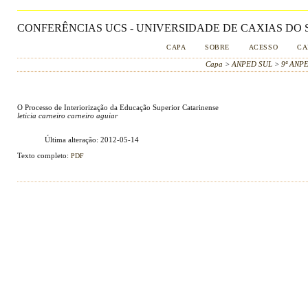
CONFERÊNCIAS UCS - UNIVERSIDADE DE CAXIAS DO S
CAPA
SOBRE
ACESSO
CA
Capa
>
ANPED SUL
>
9ª ANP
O Processo de Interiorização da Educação Superior Catarinense
leticia carneiro carneiro aguiar
Última alteração: 2012-05-14
Texto completo:
PDF