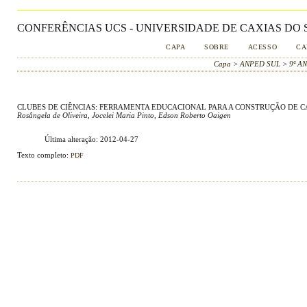
CONFERÊNCIAS UCS - UNIVERSIDADE DE CAXIAS DO S
CAPA
SOBRE
ACESSO
CA
Capa
>
ANPED SUL
>
9ª A
CLUBES DE CIÊNCIAS: FERRAMENTA EDUCACIONAL PARA A CONSTRUÇÃO DE CA
Rosângela de Oliveira, Jocelei Maria Pinto, Edson Roberto Oaigen
Última alteração: 2012-04-27
Texto completo:
PDF