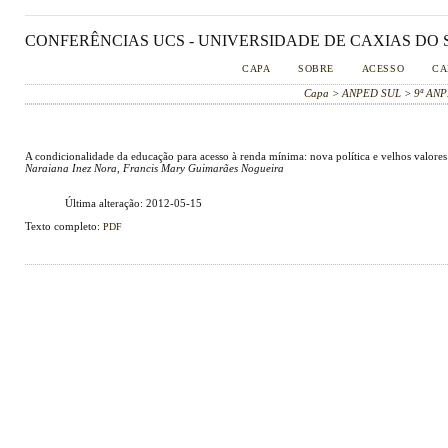
CONFERÊNCIAS UCS - UNIVERSIDADE DE CAXIAS DO S
CAPA
SOBRE
ACESSO
CA
Capa
>
ANPED SUL
>
9ª AN
A condicionalidade da educação para acesso à renda mínima: nova política e velhos valores
Naraiana Inez Nora, Francis Mary Guimarães Nogueira
Última alteração: 2012-05-15
Texto completo:
PDF