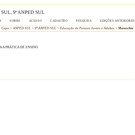
SUL, 9ª ANPED SUL
A
SOBRE
ACESSO
CADASTRO
PESQUISA
EDIÇÕES ANTERIORES
Capa
>
ANPED SUL
>
9ª ANPED SUL
>
Educação de Pessoas Jovens e Adultas
>
Maraschin
A A PRÁTICA DE ENSINO