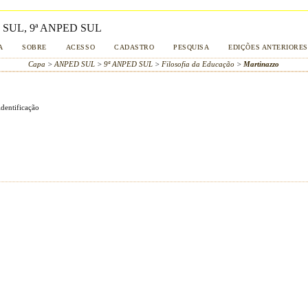
SUL, 9ª ANPED SUL
A
SOBRE
ACESSO
CADASTRO
PESQUISA
EDIÇÕES ANTERIORES
Capa
>
ANPED SUL
>
9ª ANPED SUL
>
Filosofia da Educação
>
Martinazzo
ntificação