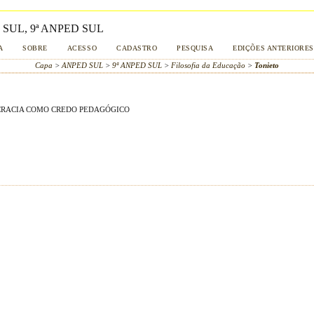
SUL, 9ª ANPED SUL
A
SOBRE
ACESSO
CADASTRO
PESQUISA
EDIÇÕES ANTERIORES
Capa
>
ANPED SUL
>
9ª ANPED SUL
>
Filosofia da Educação
>
Tonieto
OCRACIA COMO CREDO PEDAGÓGICO