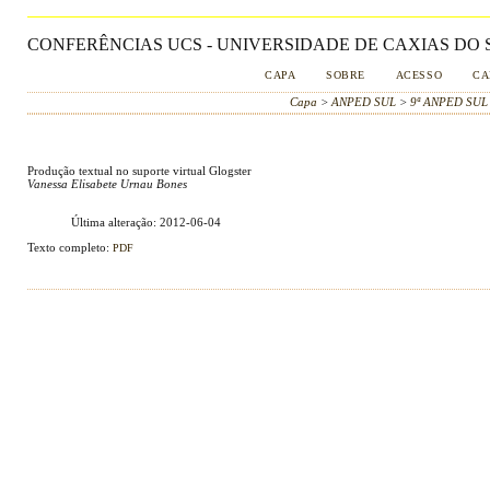
CONFERÊNCIAS UCS - UNIVERSIDADE DE CAXIAS DO S
CAPA
SOBRE
ACESSO
CA
Capa
>
ANPED SUL
>
9ª ANPED SUL
Produção textual no suporte virtual Glogster
Vanessa Elisabete Urnau Bones
Última alteração: 2012-06-04
Texto completo:
PDF