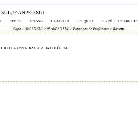
SUL, 9ª ANPED SUL
A
SOBRE
ACESSO
CADASTRO
PESQUISA
EDIÇÕES ANTERIORES
Capa
>
ANPED SUL
>
9ª ANPED SUL
>
Formação de Professores
>
Rossetto
STUDO E A APRENDIZAGEM DA DOCÊNCIA