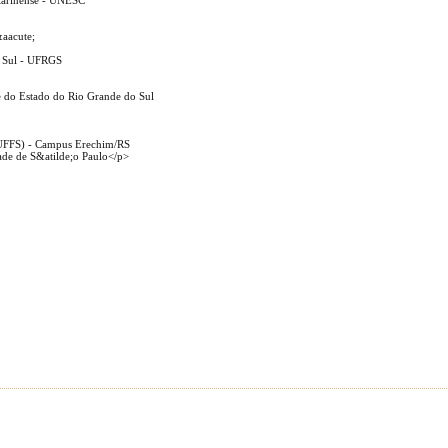
atarinense - UNESC
&aacute;
o Sul - UFRGS
e do Estado do Rio Grande do Sul
 (UFFS) - Campus Erechim/RS
ade de S&atilde;o Paulo</p>