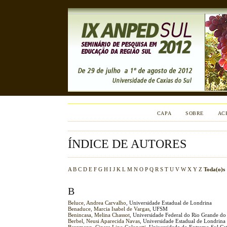
CAPA
SOBRE
AC
ÍNDICE DE AUTORES
A
B
C
D
E
F
G
H
I
J
K
L
M
N
O
P
Q
R
S
T
U
V
W
X
Y
Z
Toda(o)s
B
Beluce, Andrea Carvalho
, Universidade Estadual de Londrina
Benaduce, Marcia Isabel de Vargas
, UFSM
Benincasa, Melina Chassot
, Universidade Federal do Rio Grande d
Berbel, Neusi Aparecida Navas
, Universidade Estadual de Londrina