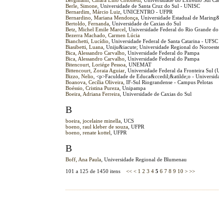
Bergmann, Cinara Lino Colonetti
, Universidade do Extremo Sul C
Berle, Simone
, Universidade de Santa Cruz do Sul - UNISC
Bernardim, Márcio Luiz
, UNICENTRO - UFPR
Bernardino, Mariana Mendonça
, Universidade Estadual de Maring
Bertoldo, Fernanda
, Universidade de Caxias do Sul
Betz, Michel Emile Marcel
, Universidade Federal do Rio Grande d
Bezerra Machado, Carmen Lúcia
Bianchetti, Lucídio
, Universidade Federal de Santa Catarina - UFSC
Biasibetti, Luana
, Uniju&iacute; Universidade Regional do Noroest
Bica, Alessandro Carvalho
, Universidade Federal do Pampa
Bica, Alessandro Carvalho
, Universidade Federal do Pampa
Bitencourt, Loriége Pessoa
, UNEMAT
Bittencourt, Zoraia Aguiar
, Universidade Federal da Fronteira Sul
Bizzo, Nelio
, <p>Faculdade de Educa&ccedil;&atilde;o - Universid
Boanova, Cecília Oliveira
, IF-Sul Riograndense - Campus Pelotas
Boéssio, Cristina Pureza
, Unipampa
Boeira, Adriana Ferreira
, Universidade de Caxias do Sul
B
boeira, jocelaine minella
, UCS
boeno, raul kleber de souza
, UFPR
boeno, renate kottel
, UFPR
B
Boff, Ana Paula
, Universidade Regional de Blumenau
101 a 125 de 1450 itens
<<
<
1
2
3
4
5
6
7
8
9
10
>
>>