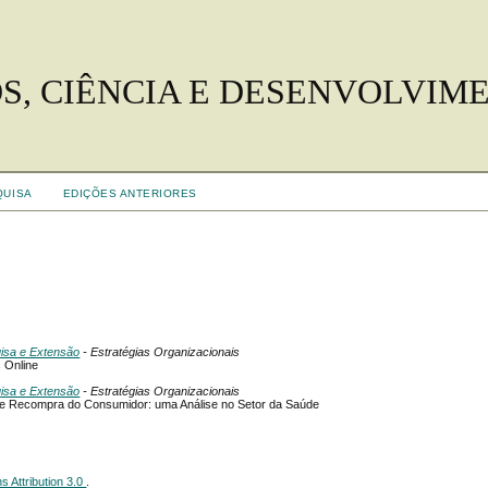
S, CIÊNCIA E DESENVOLVIM
QUISA
EDIÇÕES ANTERIORES
uisa e Extensão
- Estratégias Organizacionais
 Online
uisa e Extensão
- Estratégias Organizacionais
 de Recompra do Consumidor: uma Análise no Setor da Saúde
 Attribution 3.0
.