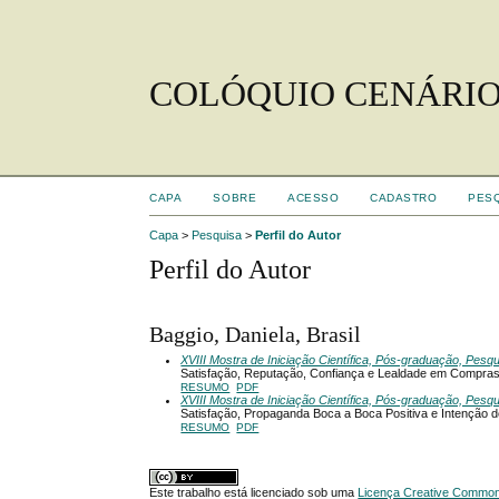
COLÓQUIO CENÁRIO
CAPA
SOBRE
ACESSO
CADASTRO
PES
Capa
>
Pesquisa
>
Perfil do Autor
Perfil do Autor
Baggio, Daniela, Brasil
XVIII Mostra de Iniciação Científica, Pós-graduação, Pesq
Satisfação, Reputação, Confiança e Lealdade em Compras
RESUMO
PDF
XVIII Mostra de Iniciação Científica, Pós-graduação, Pesq
Satisfação, Propaganda Boca a Boca Positiva e Intenção
RESUMO
PDF
Este trabalho está licenciado sob uma
Licença Creative Commons