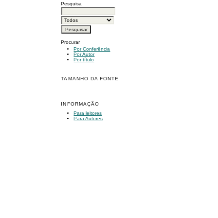
Pesquisa
Procurar
Por Conferência
Por Autor
Por título
TAMANHO DA FONTE
INFORMAÇÃO
Para leitores
Para Autores