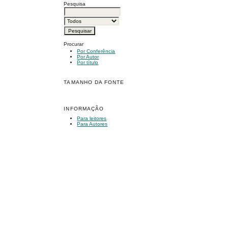
Pesquisa
Procurar
Por Conferência
Por Autor
Por título
TAMANHO DA FONTE
INFORMAÇÃO
Para leitores
Para Autores