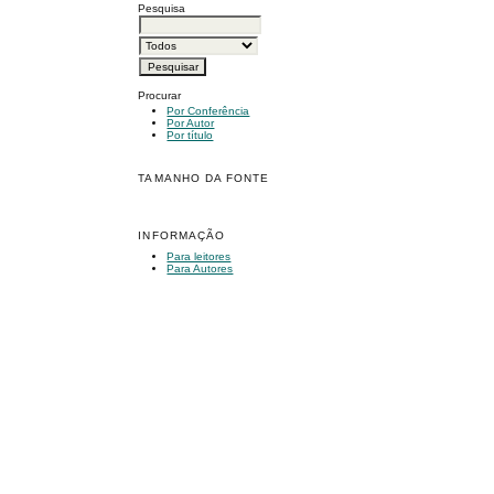
Pesquisa
Procurar
Por Conferência
Por Autor
Por título
TAMANHO DA FONTE
INFORMAÇÃO
Para leitores
Para Autores