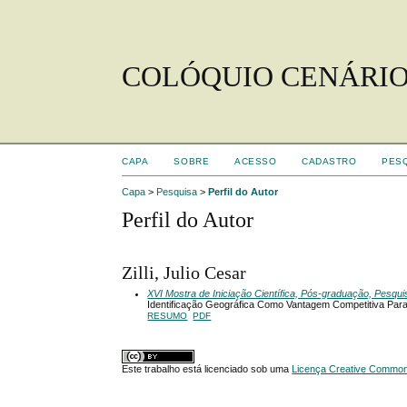
COLÓQUIO CENÁRIO
CAPA
SOBRE
ACESSO
CADASTRO
PES
Capa
>
Pesquisa
>
Perfil do Autor
Perfil do Autor
Zilli, Julio Cesar
XVI Mostra de Iniciação Científica, Pós-graduação, Pesqu
Identificação Geográfica Como Vantagem Competitiva Pa
RESUMO
PDF
Este trabalho está licenciado sob uma
Licença Creative Commons