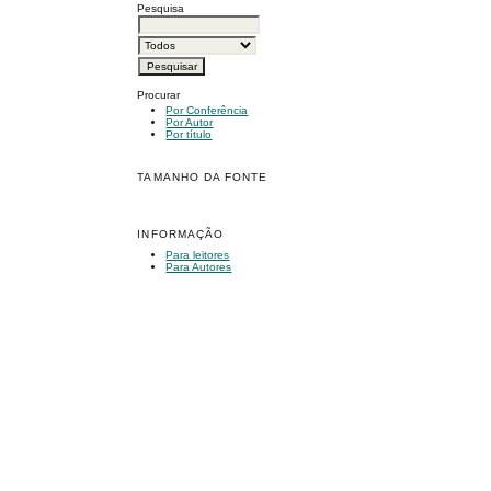
Pesquisa
Procurar
Por Conferência
Por Autor
Por título
TAMANHO DA FONTE
INFORMAÇÃO
Para leitores
Para Autores