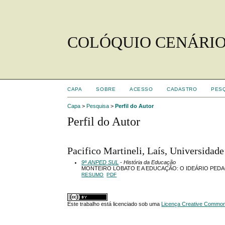
COLÓQUIO CENÁRIO
CAPA
SOBRE
ACESSO
CADASTRO
PES
Capa
>
Pesquisa
>
Perfil do Autor
Perfil do Autor
Pacifico Martineli, Laís, Universida
9ª ANPED SUL
- História da Educação
MONTEIRO LOBATO E A EDUCAÇÃO: O IDEÁRIO PE
RESUMO
PDF
Este trabalho está licenciado sob uma
Licença Creative Commons