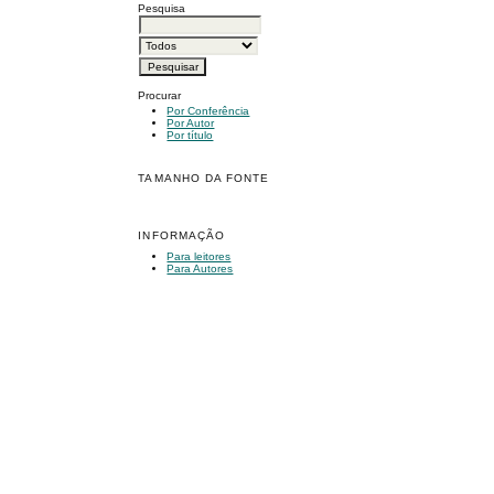
Pesquisa
Procurar
Por Conferência
Por Autor
Por título
TAMANHO DA FONTE
INFORMAÇÃO
Para leitores
Para Autores