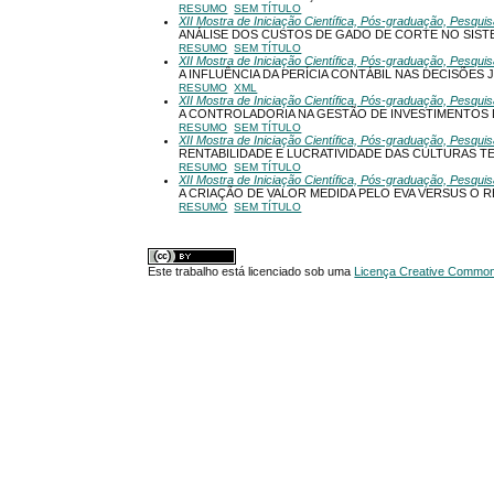
RESUMO
SEM TÍTULO
XII Mostra de Iniciação Científica, Pós-graduação, Pesqui
ANÁLISE DOS CUSTOS DE GADO DE CORTE NO SIST
RESUMO
SEM TÍTULO
XII Mostra de Iniciação Científica, Pós-graduação, Pesqui
A INFLUÊNCIA DA PERÍCIA CONTÁBIL NAS DECISÕES J
RESUMO
XML
XII Mostra de Iniciação Científica, Pós-graduação, Pesqui
A CONTROLADORIA NA GESTÃO DE INVESTIMENTOS D
RESUMO
SEM TÍTULO
XII Mostra de Iniciação Científica, Pós-graduação, Pesqui
RENTABILIDADE E LUCRATIVIDADE DAS CULTURAS 
RESUMO
SEM TÍTULO
XII Mostra de Iniciação Científica, Pós-graduação, Pesqui
A CRIAÇÃO DE VALOR MEDIDA PELO EVA VERSUS O 
RESUMO
SEM TÍTULO
Este trabalho está licenciado sob uma
Licença Creative Commons