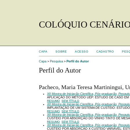
COLÓQUIO CENÁRIO
CAPA
SOBRE
ACESSO
CADASTRO
PES
Capa
>
Pesquisa
>
Perfil do Autor
Perfil do Autor
Pacheco, Maria Teresa Martiningui, U
XII Mostra de Iniciação Científica, Pós-graduação, Pesqui
APLICAÇÃO DO MÉTODO UEP: ESTUDO DE CASO EM
RESUMO
SEM TÍTULO
XII Mostra de Iniciação Científica, Pós-graduação, Pesqui
IMPLANTAÇÃO DE UM SISTEMA DE CUSTEIO: ESTUDO 
RESUMO
SEM TÍTULO
XII Mostra de Iniciação Científica, Pós-graduação, Pesqui
CUSTEIO POR ABSORÇÃO DO VINHO TINTO DE MESA
RESUMO
SEM TÍTULO
XII Mostra de Iniciação Científica, Pós-graduação, Pesqui
CUSTEIO POR ABSORÇÃO X CUSTEIO VARIÁVEL: ESTU