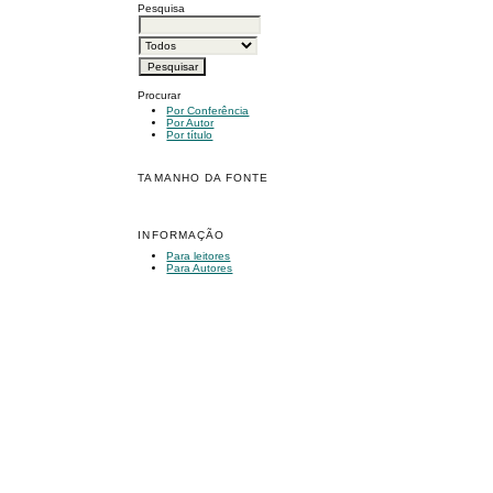
Pesquisa
Procurar
Por Conferência
Por Autor
Por título
TAMANHO DA FONTE
INFORMAÇÃO
Para leitores
Para Autores