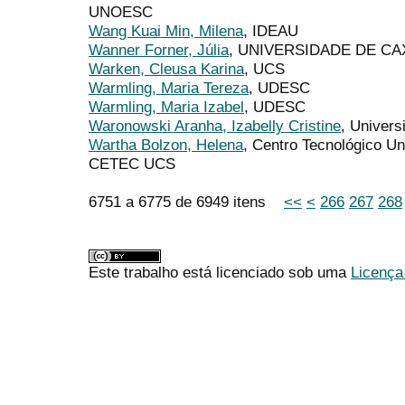
UNOESC
Wang Kuai Min, Milena
, IDEAU
Wanner Forner, Júlia
, UNIVERSIDADE DE CA
Warken, Cleusa Karina
, UCS
Warmling, Maria Tereza
, UDESC
Warmling, Maria Izabel
, UDESC
Waronowski Aranha, Izabelly Cristine
, Univers
Wartha Bolzon, Helena
, Centro Tecnológico Un
CETEC UCS
6751 a 6775 de 6949 itens
<<
<
266
267
268
Este trabalho está licenciado sob uma
Licença