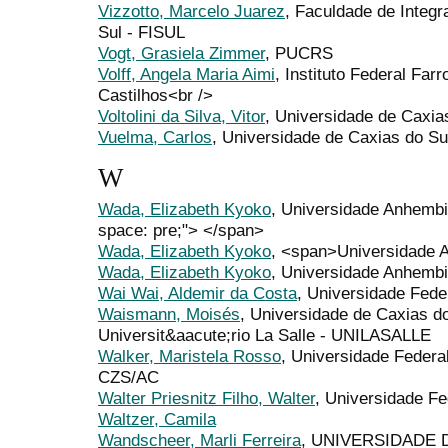
Vizzotto, Marcelo Juarez
, Faculdade de Integ
Sul - FISUL
Vogt, Grasiela Zimmer
, PUCRS
Volff, Angela Maria Aimi
, Instituto Federal Far
Castilhos<br />
Voltolini da Silva, Vitor
, Universidade de Caxia
Vuelma, Carlos
, Universidade de Caxias do Su
W
Wada, Elizabeth Kyoko
, Universidade Anhemb
space: pre;"> </span>
Wada, Elizabeth Kyoko
, <span>Universidade
Wada, Elizabeth Kyoko
, Universidade Anhembi
Wai Wai, Aldemir da Costa
, Universidade Fed
Waismann, Moisés
, Universidade de Caxias d
Universit&aacute;rio La Salle - UNILASALLE
Walker, Maristela Rosso
, Universidade Federa
CZS/AC
Walter Priesnitz Filho, Walter
, Universidade Fe
Waltzer, Camila
Wandscheer, Marli Ferreira
, UNIVERSIDADE 