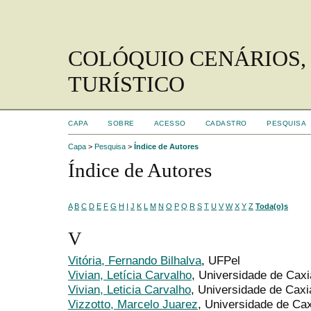
COLÓQUIO CENÁRIOS,
TURÍSTICO
CAPA
SOBRE
ACESSO
CADASTRO
PESQUISA
Capa
>
Pesquisa
>
Índice de Autores
Índice de Autores
A
B
C
D
E
F
G
H
I
J
K
L
M
N
O
P
Q
R
S
T
U
V
W
X
Y
Z
Toda(o)s
V
Vitória, Fernando Bilhalva
, UFPel
Vivian, Letícia Carvalho
, Universidade de Cax
Vivian, Leticia Carvalho
, Universidade de Caxi
Vizzotto, Marcelo Juarez
, Universidade de Cax