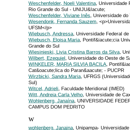
Weschenfelder, Noeli Valentina
, Universidade 
Rio Grande do Sul - UNIJU&Iacute;
Weschenfelder, Viviane Inês
, Universidade do
Wesendonk, Fernanda Sauzem
, <p>Universid
UFSM</p>
Wiebusch, Andressa
, Universidade Federal d
Wiebusch, Eloisa Maria
, Pontif&iacute;cia Un
Grande do Sul
Wiesinieski, Livia Cristina Barros da Silva
, Un
Wilbert, Ezequiel
, Universidade do Oeste de 
WINKELER, MARIA SILVIA BACILA
, Pontif&i
Cat&oacute;lica do Paran&aacute; - PUCPR
Wirzbicki, Sandra Maria
, UFRGS (Universidad
Sul)
Witcel, Adrieli
, Faculdade Meridional (IMED)
Witt, Andreia Carla Velho
, Universidade de Ca
Wohlenberg, Janaína
, UNIVERSIDADE FEDE
CAMPUS DOM PEDRITO
w
wohlenberg, Janaina
, Unipampa- Universidade