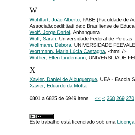
W
Wohlfart, João Alberto
, FABE (Faculdade de Ad
Associa&ccedil;&atilde;o Brasiliense de Educa
Wolf, Jorge Darlei
, Anhanguera
Wolf, Sarah
, Universidade Federal de Pelotas
Wollmann, Débora
, UNIVERSIDADE FEEVAL
Wortmann, Maria Lúcia Castagna
, <html />
Wother, Ellen Lindemann
, UNIVERSIDADE F
X
Xavier, Daniel de Albuquerque
, UEA - Escola S
Xavier, Eduardo da Motta
6801 a 6825 de 6949 itens
<<
<
268
269
270
Este trabalho está licenciado sob uma
Licença