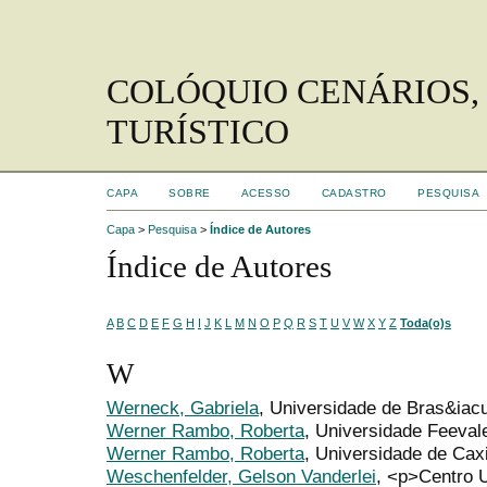
COLÓQUIO CENÁRIOS,
TURÍSTICO
CAPA
SOBRE
ACESSO
CADASTRO
PESQUISA
Capa
>
Pesquisa
>
Índice de Autores
Índice de Autores
A
B
C
D
E
F
G
H
I
J
K
L
M
N
O
P
Q
R
S
T
U
V
W
X
Y
Z
Toda(o)s
W
Werneck, Gabriela
, Universidade de Bras&iacu
Werner Rambo, Roberta
, Universidade Feeval
Werner Rambo, Roberta
, Universidade de Cax
Weschenfelder, Gelson Vanderlei
, <p>Centro U