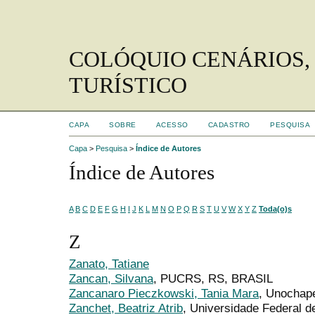
COLÓQUIO CENÁRIOS,
TURÍSTICO
CAPA
SOBRE
ACESSO
CADASTRO
PESQUISA
Capa
>
Pesquisa
>
Índice de Autores
Índice de Autores
A
B
C
D
E
F
G
H
I
J
K
L
M
N
O
P
Q
R
S
T
U
V
W
X
Y
Z
Toda(o)s
Z
Zanato, Tatiane
Zancan, Silvana
, PUCRS, RS, BRASIL
Zancanaro Pieczkowski, Tania Mara
, Unochap
Zanchet, Beatriz Atrib
, Universidade Federal d