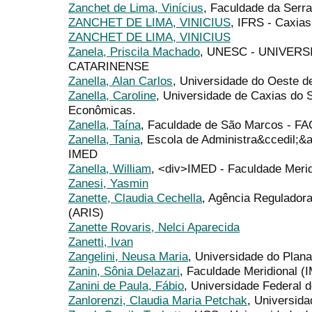
Zanchet de Lima, Vinícius
, Faculdade da Serr
ZANCHET DE LIMA, VINICIUS
, IFRS - Caxias
ZANCHET DE LIMA, VINICIUS
Zanela, Priscila Machado
, UNESC - UNIVER
CATARINENSE
Zanella, Alan Carlos
, Universidade do Oeste 
Zanella, Caroline
, Universidade de Caxias do 
Econômicas.
Zanella, Taína
, Faculdade de São Marcos - F
Zanella, Tania
, Escola de Administra&ccedil;&at
IMED
Zanella, William
, <div>IMED - Faculdade Merid
Zanesi, Yasmin
Zanette, Claudia Cechella
, Agência Regulador
(ARIS)
Zanette Rovaris, Nelci Aparecida
Zanetti, Ivan
Zangelini, Neusa Maria
, Universidade do Plana
Zanin, Sônia Delazari
, Faculdade Meridional (
Zanini de Paula, Fábio
, Universidade Federal 
Zanlorenzi, Claudia Maria Petchak
, Universid