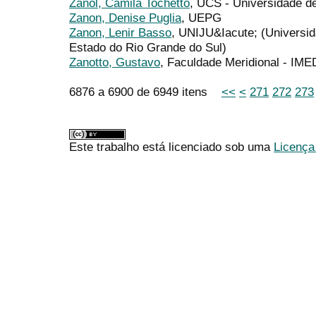
Zanol, Camila Tochetto
, UCS - Universidade d
Zanon, Denise Puglia
, UEPG
Zanon, Lenir Basso
, UNIJU&Iacute; (Universi
Estado do Rio Grande do Sul)
Zanotto, Gustavo
, Faculdade Meridional - IME
6876 a 6900 de 6949 itens
<<
<
271
272
273
Este trabalho está licenciado sob uma
Licença