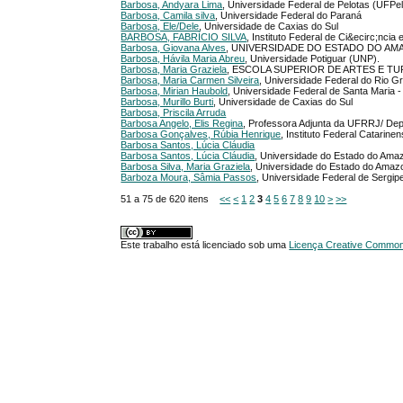
Barbosa, Andyara Lima
, Universidade Federal de Pelotas (UFPel
Barbosa, Camila silva
, Universidade Federal do Paraná
Barbosa, Ele/Dele
, Universidade de Caxias do Sul
BARBOSA, FABRÍCIO SILVA
, Instituto Federal de Ci&ecirc;ncia
Barbosa, Giovana Alves
, UNIVERSIDADE DO ESTADO DO A
Barbosa, Hávila Maria Abreu
, Universidade Potiguar (UNP).
Barbosa, Maria Graziela
, ESCOLA SUPERIOR DE ARTES E TU
Barbosa, Maria Carmen Silveira
, Universidade Federal do Rio 
Barbosa, Mirian Haubold
, Universidade Federal de Santa Maria
Barbosa, Murillo Burti
, Universidade de Caxias do Sul
Barbosa, Priscila Arruda
Barbosa Angelo, Elis Regina
, Professora Adjunta da UFRRJ/ De
Barbosa Gonçalves, Rúbia Henrique
, Instituto Federal Catari
Barbosa Santos, Lúcia Cláudia
Barbosa Santos, Lúcia Cláudia
, Universidade do Estado do Ama
Barbosa Silva, Maria Graziela
, Universidade do Estado do Ama
Barboza Moura, Sâmia Passos
, Universidade Federal de Sergip
51 a 75 de 620 itens
<<
<
1
2
3
4
5
6
7
8
9
10
>
>>
Este trabalho está licenciado sob uma
Licença Creative Commons