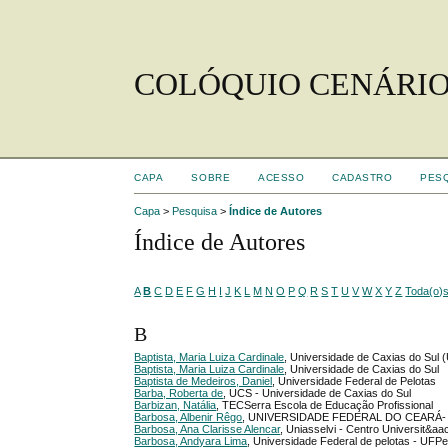
COLÓQUIO CENÁRIO
CAPA
SOBRE
ACESSO
CADASTRO
PES
Capa
>
Pesquisa
>
Índice de Autores
Índice de Autores
A
B
C
D
E
F
G
H
I
J
K
L
M
N
O
P
Q
R
S
T
U
V
W
X
Y
Z
Toda(o)
B
Baptista, Maria Luiza Cardinale
, Universidade de Caxias do Sul 
Baptista, Maria Luiza Cardinale
, Universidade de Caxias do Sul
Baptista de Medeiros, Daniel
, Universidade Federal de Pelotas
Barba, Roberta de
, UCS - Universidade de Caxias do Sul
Barbizan, Natália
, TECSerra Escola de Educação Profissional
Barbosa, Albenir Rêgo
, UNIVERSIDADE FEDERAL DO CEARÁ-
Barbosa, Ana Clarisse Alencar
, Uniasselvi - Centro Universit&aa
Barbosa, Andyara Lima
, Universidade Federal de pelotas - UFP