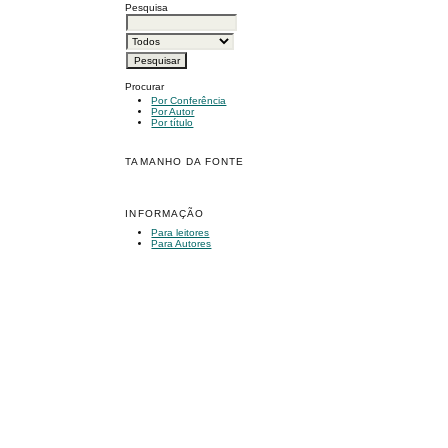
Pesquisa
Procurar
Por Conferência
Por Autor
Por título
TAMANHO DA FONTE
INFORMAÇÃO
Para leitores
Para Autores