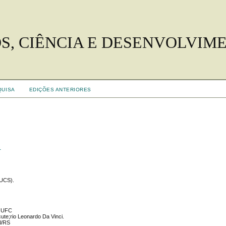
S, CIÊNCIA E DESENVOLVIM
QUISA
EDIÇÕES ANTERIORES
s
(UCS).
 UFC
cute;rio Leonardo Da Vinci.
el/RS