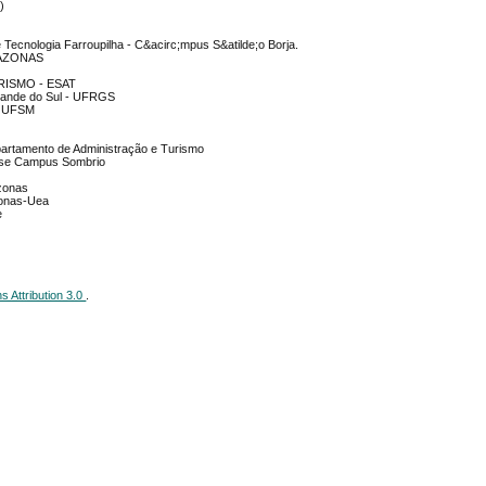
)
 e Tecnologia Farroupilha - C&acirc;mpus S&atilde;o Borja.
MAZONAS
RISMO - ESAT
Grande do Sul - UFRGS
 - UFSM
partamento de Administração e Turismo
nense Campus Sombrio
zonas
zonas-Uea
e
 Attribution 3.0
.