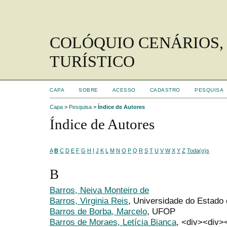
COLÓQUIO CENÁRIOS,
TURÍSTICO
CAPA
SOBRE
ACESSO
CADASTRO
PESQUISA
Capa
>
Pesquisa
>
Índice de Autores
Índice de Autores
A
B
C
D
E
F
G
H
I
J
K
L
M
N
O
P
Q
R
S
T
U
V
W
X
Y
Z
Toda(o)s
B
Barros, Neiva Monteiro de
Barros, Virginia Reis
, Universidade do Estad
Barros de Borba, Marcelo
, UFOP
Barros de Moraes, Letícia Bianca
, <div><div><