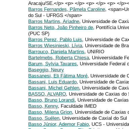
Aracaju/SE.</p> <p> </p> <p> </p> <p> </p><
Barros Fernandes, Pâmela Caroline
, <span>Un
do Sul - UFRGS </span>
Barros Martins, Ariadne
, Universidade de Caxi
Barros Neto, João Pinheiro de
, Pontifícia Uni
(PUC SP)
Barros Perez, Pablo Luis
, Universidade de Ca
Barros Wiesinieski, Lívia
, Universidade de Bra
Barrouco, Daniela Martins
, UNIRIO
Bartelmebs, Roberta Chiesa
, Univeersidade F
Barum, Sylvia Tavares
, Universidade Federal 
Baseggio, Neury
Bassanesi, Eli Fátima Moré
, Universidade de 
Bassani, Luis Eduardo
, Universidade de Caxia
Bassani, Michel Gehlen
, Universidade de Caxi
BASSO, ALVARO
, Universidade de Caxias do 
Basso, Bruno Lorandi
, Universidade de Caxias
Basso, Kenny
, Faculdade IMED
Basso, Milena Grion
, Universidade de Caxias 
Basso, Suélen
, Universidade de Caxial do Sul
Basso Júnior, Ademor Fabio
, UCS - Universid