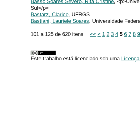
Basso Soares Severo, Rita Cristine
, <p>Unive
Sul</p>
Bastarz, Clarice
, UFRGS
Bastiani, Lauriele Soares
, Universidade Federa
101 a 125 de 620 itens
<<
<
1
2
3
4
5
6
7
8
9
Este trabalho está licenciado sob uma
Licença