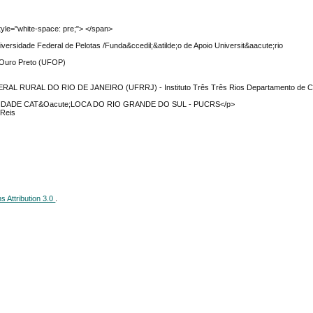
tyle="white-space: pre;"> </span>
iversidade Federal de Pelotas /Funda&ccedil;&atilde;o de Apoio Universit&aacute;rio
e Ouro Preto (UFOP)
AL RURAL DO RIO DE JANEIRO (UFRRJ) - Instituto Três Três Rios Departamento de C
RSIDADE CAT&Oacute;LOCA DO RIO GRANDE DO SUL - PUCRS</p>
 Reis
 Attribution 3.0
.