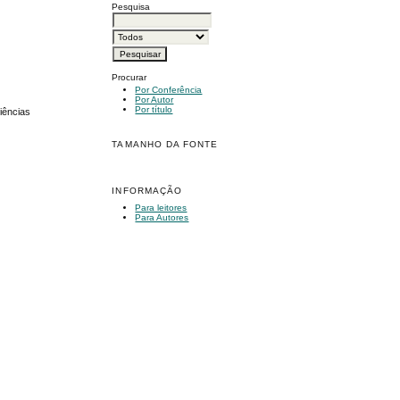
Pesquisa
Procurar
Por Conferência
Por Autor
Por título
iências
TAMANHO DA FONTE
INFORMAÇÃO
Para leitores
Para Autores