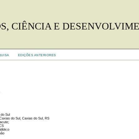
S, CIÊNCIA E DESENVOLVIM
QUISA
EDIÇÕES ANTERIORES
s
 do Sul
Caxias do Sul, Caxias do Sul, RS
acute;
UCS
tilde;o
hão