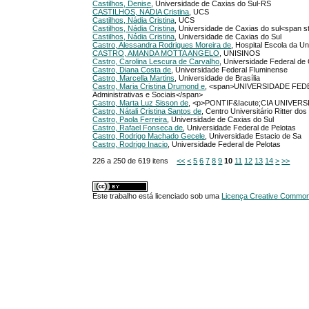
Castilhos, Denise
, Universidade de Caxias do Sul-RS
CASTILHOS, NÁDIA Cristina
, UCS
Castilhos, Nádia Cristina
, UCS
Castilhos, Nádia Cristina
, Universidade de Caxias do sul<span s
Castilhos, Nádia Cristina
, Universidade de Caxias do Sul
Castro, Alessandra Rodrigues Moreira de
, Hospital Escola da Un
CASTRO, AMANDA MOTTA ANGELO
, UNISINOS
Castro, Carolina Lescura de Carvalho
, Universidade Federal d
Castro, Diana Costa de
, Universidade Federal Fluminense
Castro, Marcella Martins
, Universidade de Brasília
Castro, Maria Cristina Drumond e
, <span>UNIVERSIDADE FEDER
Administrativas e Sociais</span>
Castro, Marta Luz Sisson de
, <p>PONTIF&Iacute;CIA UNIVE
Castro, Nátali Cristina Santos de
, Centro Universitário Ritter dos
Castro, Paola Ferreira
, Universidade de Caxias do Sul
Castro, Rafael Fonseca de
, Universidade Federal de Pelotas
Castro, Rodrigo Machado Gecele
, Universidade Estacio de Sa
Castro, Rodrigo Inacio
, Universidade Federal de Pelotas
226 a 250 de 619 itens
<<
<
5
6
7
8
9
10
11
12
13
14
>
>>
Este trabalho está licenciado sob uma
Licença Creative Commons