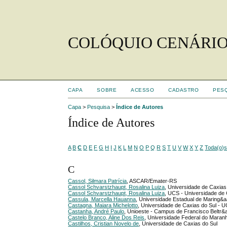
COLÓQUIO CENÁRIO
CAPA
SOBRE
ACESSO
CADASTRO
PES
Capa
>
Pesquisa
>
Índice de Autores
Índice de Autores
A
B
C
D
E
F
G
H
I
J
K
L
M
N
O
P
Q
R
S
T
U
V
W
X
Y
Z
Toda(o)
C
Cassol, Silmara Patrícia
, ASCAR/Emater-RS
Cassol Schvarstzhaupt, Rosalina Luiza
, Universidade de Caxias
Cassol Schvarstzhaupt, Rosalina Luiza
, UCS - Universidade de 
Cassula, Marcella Hauanna
, Universidade Estadual de Maring&a
Castagna, Maiara Michelotto
, Universidade de Caxias do Sul - 
Castanha, André Paulo
, Unioeste - Campus de Francisco Beltr&a
Castelo Branco, Aline Dos Reis
, Universidade Federal do Maran
Castilhos, Cristian Novelo de
, Universidade de Caxias do Sul