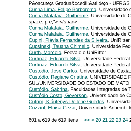
P&oacute;s Gradua&ccedil;&atilde;o - UFRGS
Cunha Lima, Felipe Borborema
, Universidade 
Cunha Malafaia, Guilherme
, Universidade de 
space: pre;"> </span>
Cunha Malafaia, Guilherme
, Universidade de 
Cunha Malafaia, Guilherme
, Universidade de C
Cupini, Flávia Fernandes da Silveira
, UniRitter
Cupsinski, Tauana Chimello
, Universidade Fe
Curth, Marcelo
, Feevale e UniRitter
Curtinaz, Eduardo Silva
, Universidade Federal
Curtinaz, Eduardo Silva
, Universidade Federal
Custódio, José Carlos
, Universidade de Caxia
Custódio, Regiane Cristina
, UNIVERSIDADE 
SUL/UNIVERSIDADE DO ESTADO DE MATO
Custódio, Sabrina
, Faculdades Integradas de 
Custódio Costa, Geverson
, Universidade de C
Cutrim, Kláutenys Dellene Guedes
, Universid
Cuzziol, Eloisa Cezar
, Universidade Anhembi
601 a 619 de 619 itens
<<
<
20
21
22
23
24