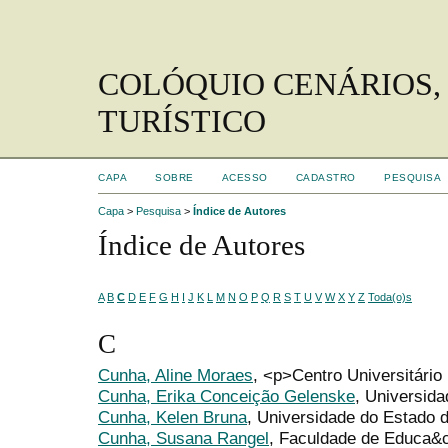
COLÓQUIO CENÁRIOS,
TURÍSTICO
CAPA
SOBRE
ACESSO
CADASTRO
PESQUISA
Capa
>
Pesquisa
>
Índice de Autores
Índice de Autores
A
B
C
D
E
F
G
H
I
J
K
L
M
N
O
P
Q
R
S
T
U
V
W
X
Y
Z
Toda(o)s
C
Cunha, Aline Moraes
, <p>Centro Universitário
Cunha, Erika Conceição Gelenske
, Universida
Cunha, Kelen Bruna
, Universidade do Estado
Cunha, Susana Rangel
, Faculdade de Educa&c