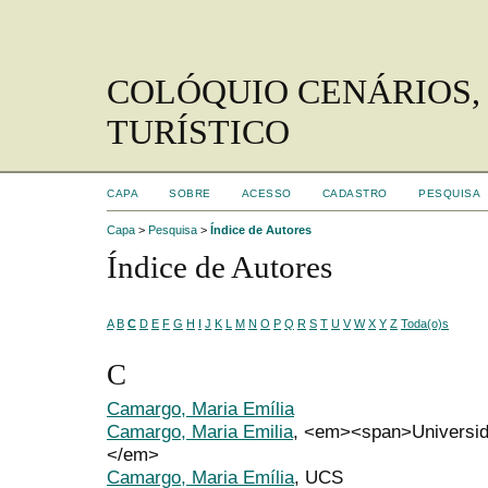
COLÓQUIO CENÁRIOS,
TURÍSTICO
CAPA
SOBRE
ACESSO
CADASTRO
PESQUISA
Capa
>
Pesquisa
>
Índice de Autores
Índice de Autores
A
B
C
D
E
F
G
H
I
J
K
L
M
N
O
P
Q
R
S
T
U
V
W
X
Y
Z
Toda(o)s
C
Camargo, Maria Emília
Camargo, Maria Emilia
, <em><span>Universid
</em>
Camargo, Maria Emília
, UCS