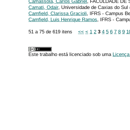
Camassola, Carlos Gabriel
, FACULDADE DE
Camati, Odair
, Universidade de Caxias do Sul
Camfield, Clarissa Gracioli
, IFRS - Campus B
Camfield, Luis Henrique Ramos
, IFRS - Camp
51 a 75 de 619 itens
<<
<
1
2
3
4
5
6
7
8
9
1
Este trabalho está licenciado sob uma
Licença