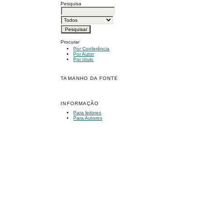
Pesquisa
Procurar
Por Conferência
Por Autor
Por título
TAMANHO DA FONTE
INFORMAÇÃO
Para leitores
Para Autores