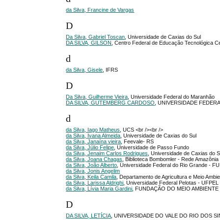
da Silva, Francine de Vargas
D
Da Silva, Gabriel Toscan
, Universidade de Caxias do Sul
DA SILVA, GILSON
, Centro Federal de Educação Tecnológica 
d
da Silva, Gisele
, IFRS
D
Da Silva, Guilherme Vieira
, Universidade Federal do Maranhão
DA SILVA, GUTEMBERG CARDOSO
, UNIVERSIDADE FEDER
d
da Silva, Iago Matheus
, UCS <br /><br />
da Silva, Ivana Almeida
, Universidade de Caxias do Sul
da Silva, Janaína vieira
, Feevale- RS
da Silva, Júlio Felipe
, Universidade de Passo Fundo
da Silva, Jenaim Carlos Rodrigues
, Universidade de Caxias do S
da Silva, Joana Chagas
, Biblioteca Bombomler - Rede Amazônia 
da Silva, João Alberto
, Universidade Federal do Rio Grande - 
da Silva, Jonis Angelim
da Silva, Keila Camila
, Departamento de Agricultura e Meio Ambie
da Silva, Larissa Aldrighi
, Universidade Federal Pelotas - UFPEL
da Silva, Lívia Maria Gardini
, FUNDAÇÃO DO MEIO AMBIENTE
D
DA SILVA, LETÍCIA
, UNIVERSIDADE DO VALE DO RIO DOS SI