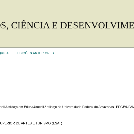
S, CIÊNCIA E DESENVOLVIM
QUISA
EDIÇÕES ANTERIORES
s
dil;&atilde;o em Educa&ccedil;&atilde;o da Universidade Federal do Amazonas- PPGE/UFA
 SUPERIOR DE ARTES E TURISMO (ESAT)