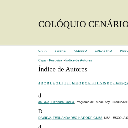
COLÓQUIO CENÁRIO
CAPA
SOBRE
ACESSO
CADASTRO
PES
Capa
>
Pesquisa
>
Índice de Autores
Índice de Autores
A
B
C
D
E
F
G
H
I
J
K
L
M
N
O
P
Q
R
S
T
U
V
W
X
Y
Z
Toda(o)
d
da Silva, Elizandra Garcia
, Programa de P&oacute;s-Gradua&cce
D
DA SILVA, FERNANDA REGINA RODRIGUES
, UEA - ESCOLA
d