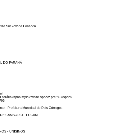
Celso Suckow da Fonseca
AL DO PARANÁ
ul
Literária<span style="white-space: pre;"> </span>
FURG
nte - Prefeitura Municipal de Dois Córregos
 DE CAMBORIÚ - FUCAM
NOS - UNISINOS