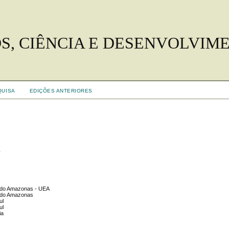
S, CIÊNCIA E DESENVOLVIM
QUISA
EDIÇÕES ANTERIORES
s
o do Amazonas - UEA
o do Amazonas
ul
ul
ia