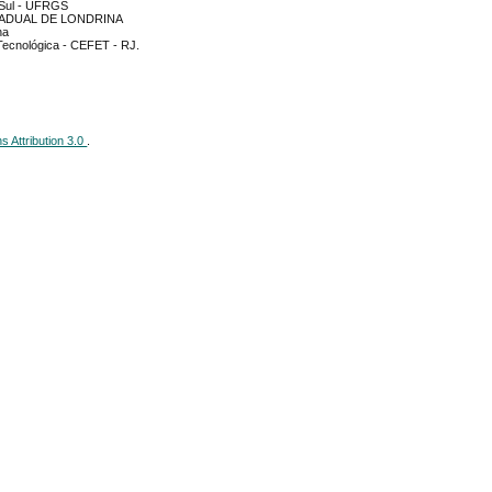
 Sul - UFRGS
TADUAL DE LONDRINA
na
Tecnológica - CEFET - RJ.
 Attribution 3.0
.