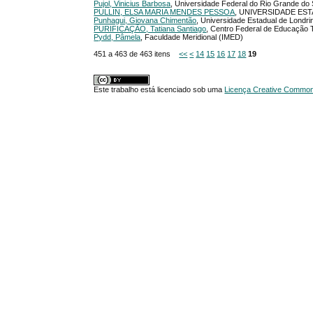
Pujol, Vinicius Barbosa
, Universidade Federal do Rio Grande do
PULLIN, ELSA MARIA MENDES PESSOA
, UNIVERSIDADE ES
Punhagui, Giovana Chimentão
, Universidade Estadual de Londri
PURIFICAÇÃO, Tatiana Santiago
, Centro Federal de Educação 
Pydd, Pâmela
, Faculdade Meridional (IMED)
451 a 463 de 463 itens
<<
<
14
15
16
17
18
19
Este trabalho está licenciado sob uma
Licença Creative Commons