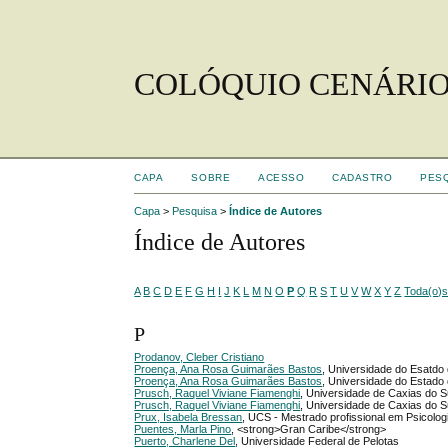
COLÓQUIO CENÁRIO
CAPA
SOBRE
ACESSO
CADASTRO
PES
Capa
>
Pesquisa
>
Índice de Autores
Índice de Autores
A
B
C
D
E
F
G
H
I
J
K
L
M
N
O
P
Q
R
S
T
U
V
W
X
Y
Z
Toda(o)
P
Prodanov, Cleber Cristiano
Proença, Ana Rosa Guimarães Bastos
, Universidade do Esatd
Proença, Ana Rosa Guimarães Bastos
, Universidade do Estad
Prusch, Raquel Viviane Fiamenghi
, Universidade de Caxias do S
Prusch, Raquel Viviane Fiamenghi
, Universidade de Caxias do S
Prux, Isabela Bressan
, UCS - Mestrado profissional em Psicolog
Puentes, Marla Pino
, <strong>Gran Caribe</strong>
Puerto, Charlene Del
, Universidade Federal de Pelotas