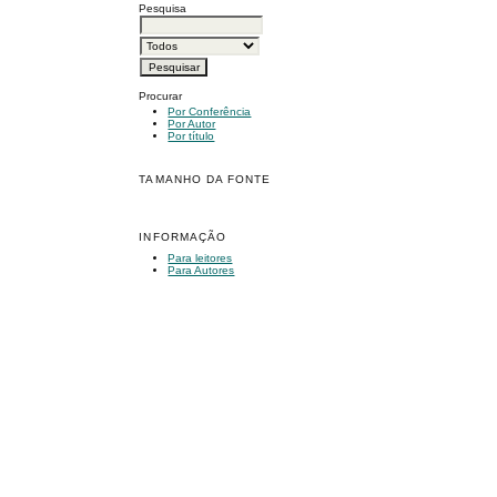
Pesquisa
Procurar
Por Conferência
Por Autor
Por título
TAMANHO DA FONTE
INFORMAÇÃO
Para leitores
Para Autores