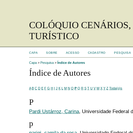
COLÓQUIO CENÁRIOS,
TURÍSTICO
CAPA
SOBRE
ACESSO
CADASTRO
PESQUISA
Capa
>
Pesquisa
>
Índice de Autores
Índice de Autores
A
B
C
D
E
F
G
H
I
J
K
L
M
N
O
P
Q
R
S
T
U
V
W
X
Y
Z
Toda(o)s
P
Pardi Ustárroz, Carina
, Universidade Federal 
p
parigi, camila da rosa
, Universidade Federal d