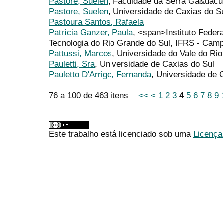
Pastore, Suelen
, Faculdade da Serra Ga&uacu
Pastore, Suelen
, Universidade de Caxias do S
Pastoura Santos, Rafaela
Patrícia Ganzer, Paula
, <span>Instituto Feder
Tecnologia do Rio Grande do Sul, IFRS - Cam
Pattussi, Marcos
, Universidade do Vale do Ri
Pauletti, Sra
, Universidade de Caxias do Sul
Pauletto D'Arrigo, Fernanda
, Universidade de 
76 a 100 de 463 itens
<<
<
1
2
3
4
5
6
7
8
9
Este trabalho está licenciado sob uma
Licença