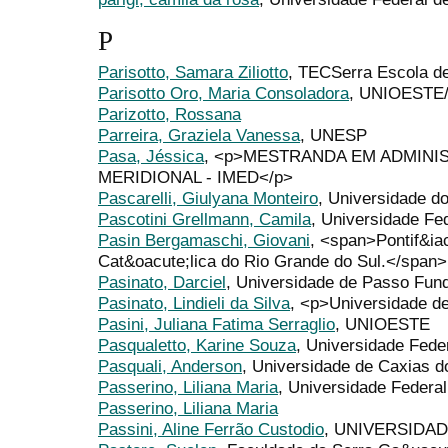
P
Parisotto, Samara Ziliotto
, TECSerra Escola de
Parisotto Oro, Maria Consoladora
, UNIOESTE
Parizotto, Rossana
Parreira, Graziela Vanessa
, UNESP
Pasa, Jéssica
, <p>MESTRANDA EM ADMINI
MERIDIONAL - IMED</p>
Pascarelli, Giulyana Monteiro
, Universidade 
Pascotini Grellmann, Camila
, Universidade Fe
Pasin Bergamaschi, Giovani
, <span>Pontif&ia
Cat&oacute;lica do Rio Grande do Sul.</span>
Pasinato, Darciel
, Universidade de Passo Fun
Pasinato, Lindieli da Silva
, <p>Universidade d
Pasini, Juliana Fatima Serraglio
, UNIOESTE
Pasqualetto, Karine Souza
, Universidade Fede
Pasquali, Anderson
, Universidade de Caxias d
Passerino, Liliana Maria
, Universidade Federa
Passerino, Liliana Maria
Passini, Aline Ferrão Custodio
, UNIVERSIDA