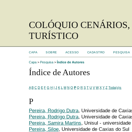
COLÓQUIO CENÁRIOS,
TURÍSTICO
CAPA
SOBRE
ACESSO
CADASTRO
PESQUISA
Capa
>
Pesquisa
>
Índice de Autores
Índice de Autores
A
B
C
D
E
F
G
H
I
J
K
L
M
N
O
P
Q
R
S
T
U
V
W
X
Y
Z
Toda(o)s
P
Pereira, Rodrigo Dutra
, Universidade de Caxia
Pereira, Rodrigo Dutra
, Universidade de Caxias
Pereira, Samira Martins
, Unisul - universidade
Pereira, Siloe
, Universidade de Caxias do Sul