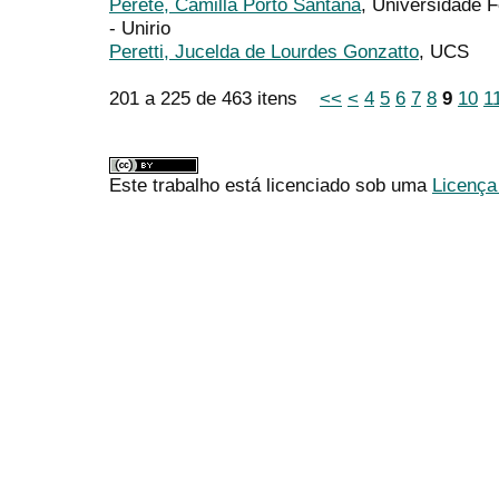
Perete, Camilla Porto Santana
, Universidade F
- Unirio
Peretti, Jucelda de Lourdes Gonzatto
, UCS
201 a 225 de 463 itens
<<
<
4
5
6
7
8
9
10
1
Este trabalho está licenciado sob uma
Licença