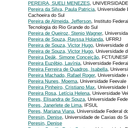
PEREIRA, SUELI MENEZES
, UNIVERSIDAD
Pereira da Silva, Paula Patricia
, Universidade 
Cachoeira do Sul
Pereira de Almeida, Jefferson
, Instituto Feder
Tecnologia do Rio Grande do Sul
Pereira de Queiroz, Stenio Wagner
, Universid
Pereira de Souza, Rayssa Holanda
, UFRRJ
Pereira de Souza, Victor Hugo
, Universidade 
Pereira de Souza, Victor Hugo
, Universidade 
Pereira Deák, Simone Conceição
, FCT/UNES
Pereira Euzébio, Lavínia
, Universidade Federa
Pereira Ferreira de Quadros, Isabella
, Univers
Pereira Machado, Rafael Roger
, Universidade 
Pereira Nunes, Moema
, Universidade Feevale
Pereira Pinheiro, Cristiano Max
, Universidade 
Pereira Rosa, Letícia Helena
, Universidade Ve
Peres, Elisandra de Souza
, Universidade Fede
Peres, Janerlete de Lima
, IFSUL
Peres, Mariana Viana
, Universidade Federal 
Peresin, Denise
, Universidade de Caxias do S
Peresin, Denise