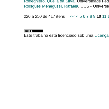
Rodeghiero, Queila da Silva
, Universidade Fed
Rodigues Menegussi, Rafaela
, UCS - Universi
226 a 250 de 417 itens
<<
<
5
6
7
8
9
10
11
Este trabalho está licenciado sob uma
Licença