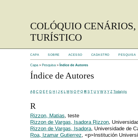
COLÓQUIO CENÁRIOS,
TURÍSTICO
CAPA
SOBRE
ACESSO
CADASTRO
PESQUISA
Capa
>
Pesquisa
>
Índice de Autores
Índice de Autores
A
B
C
D
E
F
G
H
I
J
K
L
M
N
O
P
Q
R
S
T
U
V
W
X
Y
Z
Toda(o)s
R
Rizzon, Matias
, teste
Rizzon de Vargas, Isadora Rizzon
, Universida
Rizzon de Vargas, Isadora
, Universidade de C
Roa, Izamar Gutierrez
, <p>Institución Univers