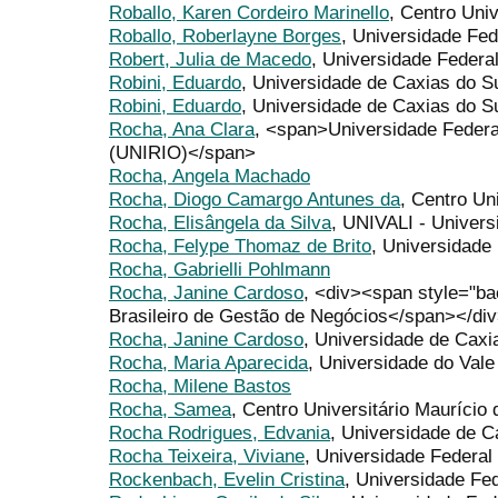
Roballo, Karen Cordeiro Marinello
, Centro Uni
Roballo, Roberlayne Borges
, Universidade Fe
Robert, Julia de Macedo
, Universidade Federal
Robini, Eduardo
, Universidade de Caxias do S
Robini, Eduardo
, Universidade de Caxias do Su
Rocha, Ana Clara
, <span>Universidade Federa
(UNIRIO)</span>
Rocha, Angela Machado
Rocha, Diogo Camargo Antunes da
, Centro Uni
Rocha, Elisângela da Silva
, UNIVALI - Univers
Rocha, Felype Thomaz de Brito
, Universidade
Rocha, Gabrielli Pohlmann
Rocha, Janine Cardoso
, <div><span style="back
Brasileiro de Gestão de Negócios</span></di
Rocha, Janine Cardoso
, Universidade de Caxi
Rocha, Maria Aparecida
, Universidade do Val
Rocha, Milene Bastos
Rocha, Samea
, Centro Universitário Maurício
Rocha Rodrigues, Edvania
, Universidade de C
Rocha Teixeira, Viviane
, Universidade Federa
Rockenbach, Evelin Cristina
, Universidade Fe