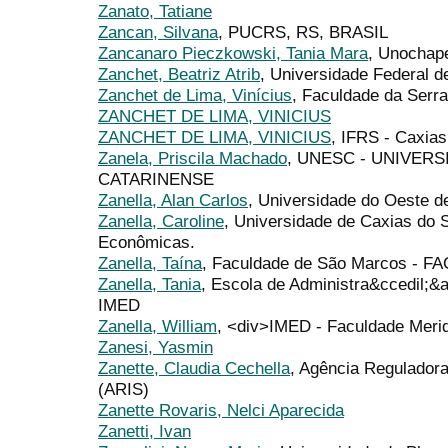
Zanato, Tatiane
Zancan, Silvana
, PUCRS, RS, BRASIL
Zancanaro Pieczkowski, Tania Mara
, Unochap
Zanchet, Beatriz Atrib
, Universidade Federal d
Zanchet de Lima, Vinícius
, Faculdade da Serr
ZANCHET DE LIMA, VINICIUS
ZANCHET DE LIMA, VINICIUS
, IFRS - Caxias
Zanela, Priscila Machado
, UNESC - UNIVER
CATARINENSE
Zanella, Alan Carlos
, Universidade do Oeste 
Zanella, Caroline
, Universidade de Caxias do 
Econômicas.
Zanella, Taína
, Faculdade de São Marcos - F
Zanella, Tania
, Escola de Administra&ccedil;&at
IMED
Zanella, William
, <div>IMED - Faculdade Merid
Zanesi, Yasmin
Zanette, Claudia Cechella
, Agência Regulador
(ARIS)
Zanette Rovaris, Nelci Aparecida
Zanetti, Ivan