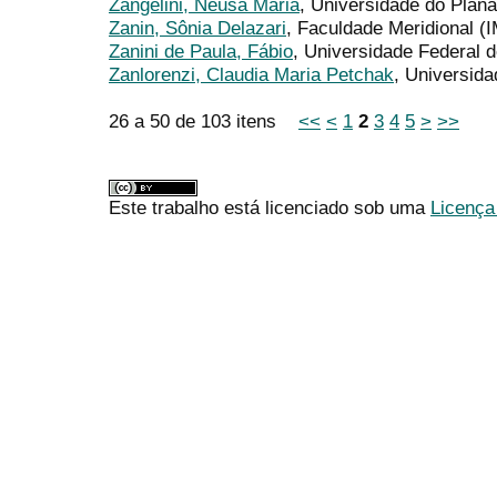
Zangelini, Neusa Maria
, Universidade do Plana
Zanin, Sônia Delazari
, Faculdade Meridional (
Zanini de Paula, Fábio
, Universidade Federal 
Zanlorenzi, Claudia Maria Petchak
, Universid
26 a 50 de 103 itens
<<
<
1
2
3
4
5
>
>>
Este trabalho está licenciado sob uma
Licença