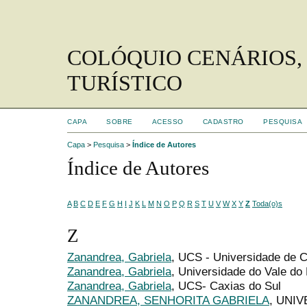
COLÓQUIO CENÁRIOS,
TURÍSTICO
CAPA
SOBRE
ACESSO
CADASTRO
PESQUISA
Capa
>
Pesquisa
>
Índice de Autores
Índice de Autores
A
B
C
D
E
F
G
H
I
J
K
L
M
N
O
P
Q
R
S
T
U
V
W
X
Y
Z
Toda(o)s
Z
Zanandrea, Gabriela
, UCS - Universidade de C
Zanandrea, Gabriela
, Universidade do Vale do 
Zanandrea, Gabriela
, UCS- Caxias do Sul
ZANANDREA, SENHORITA GABRIELA
, UNI