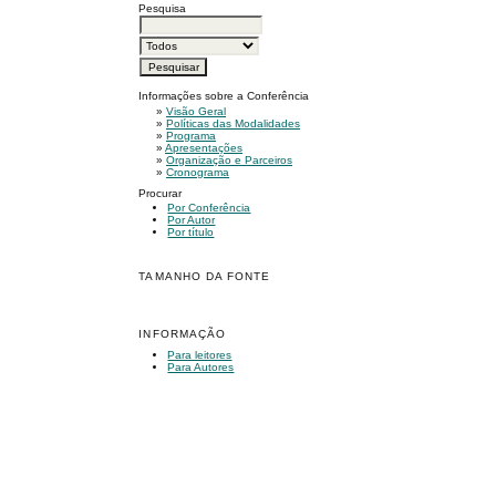
Pesquisa
Informações sobre a Conferência
»
Visão Geral
»
Políticas das Modalidades
»
Programa
»
Apresentações
»
Organização e Parceiros
»
Cronograma
Procurar
Por Conferência
Por Autor
Por título
TAMANHO DA FONTE
INFORMAÇÃO
Para leitores
Para Autores