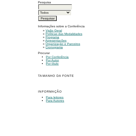
Pesquisa
Informações sobre a Conferência
»
Visão Geral
»
Políticas das Modalidades
»
Programa
»
Apresentações
»
Organização e Parceiros
»
Cronograma
Procurar
Por Conferência
Por Autor
Por título
TAMANHO DA FONTE
INFORMAÇÃO
Para leitores
Para Autores