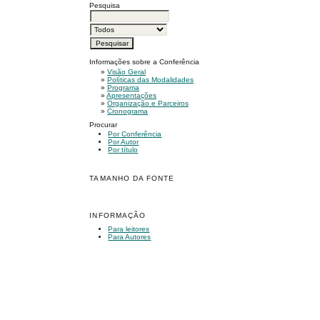
Pesquisa
Informações sobre a Conferência
»
Visão Geral
»
Políticas das Modalidades
»
Programa
»
Apresentações
»
Organização e Parceiros
»
Cronograma
Procurar
Por Conferência
Por Autor
Por título
TAMANHO DA FONTE
INFORMAÇÃO
Para leitores
Para Autores