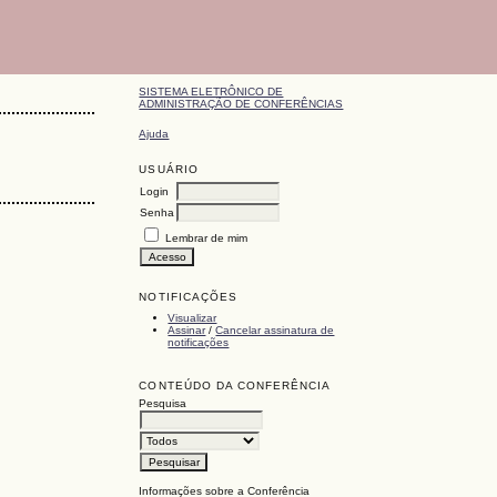
SISTEMA ELETRÔNICO DE
ADMINISTRAÇÃO DE CONFERÊNCIAS
Ajuda
USUÁRIO
Login
Senha
Lembrar de mim
NOTIFICAÇÕES
Visualizar
Assinar
/
Cancelar assinatura de
notificações
CONTEÚDO DA CONFERÊNCIA
Pesquisa
Informações sobre a Conferência