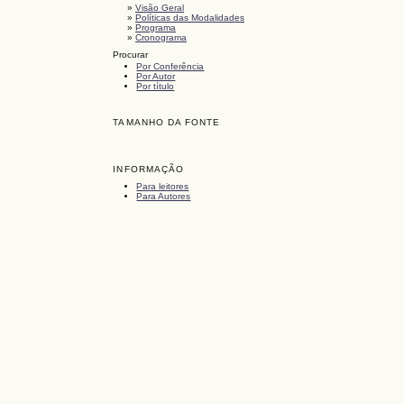
»
Visão Geral
»
Políticas das Modalidades
»
Programa
»
Cronograma
Procurar
Por Conferência
Por Autor
Por título
TAMANHO DA FONTE
INFORMAÇÃO
Para leitores
Para Autores