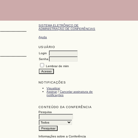
SISTEMA ELETRÔNICO DE
ADMINISTRAÇÃO DE CONFERÊNCIAS
Ajuda
USUÁRIO
Login
Senha
Lembrar de mim
NOTIFICAÇÕES
Visualizar
Assinar
/
Cancelar assinatura de
notificações
CONTEÚDO DA CONFERÊNCIA
Pesquisa
Informações sobre a Conferência