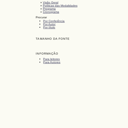
»
Visão Geral
»
Políticas das Modalidades
»
Programa
»
Cronograma
Procurar
Por Conferência
Por Autor
Por título
TAMANHO DA FONTE
INFORMAÇÃO
Para leitores
Para Autores