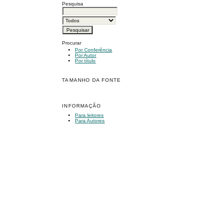
Pesquisa
Procurar
Por Conferência
Por Autor
Por título
TAMANHO DA FONTE
INFORMAÇÃO
Para leitores
Para Autores