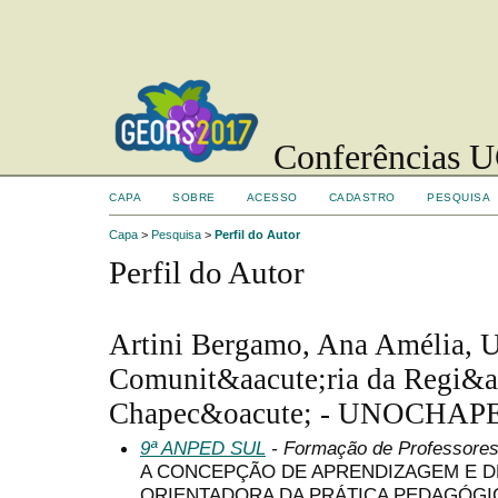
Conferências UC
CAPA
SOBRE
ACESSO
CADASTRO
PESQUISA
Capa
>
Pesquisa
>
Perfil do Autor
Perfil do Autor
Artini Bergamo, Ana Amélia, U
Comunit&aacute;ria da Regi&at
Chapec&oacute; - UNOCHAPE
9ª ANPED SUL
- Formação de Professore
A CONCEPÇÃO DE APRENDIZAGEM E 
ORIENTADORA DA PRÁTICA PEDAGÓGI