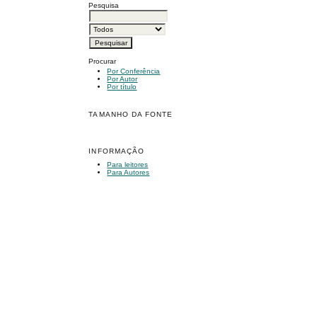
Pesquisa
Procurar
Por Conferência
Por Autor
Por título
TAMANHO DA FONTE
INFORMAÇÃO
Para leitores
Para Autores