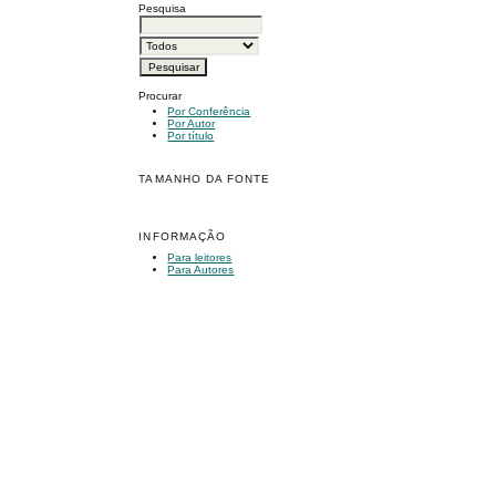
Pesquisa
Procurar
Por Conferência
Por Autor
Por título
TAMANHO DA FONTE
INFORMAÇÃO
Para leitores
Para Autores