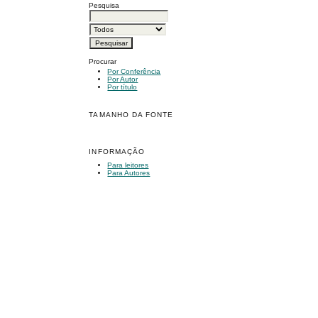
Pesquisa
Procurar
Por Conferência
Por Autor
Por título
TAMANHO DA FONTE
INFORMAÇÃO
Para leitores
Para Autores