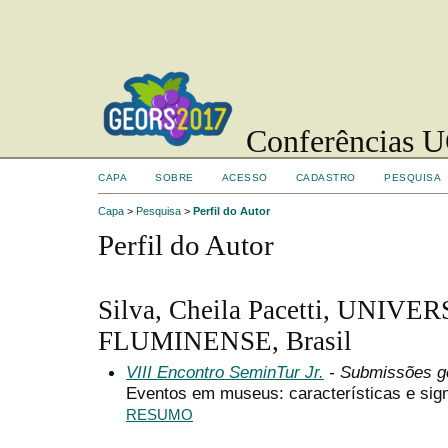
Conferências UC
CAPA
SOBRE
ACESSO
CADASTRO
PESQUISA
Capa
>
Pesquisa
>
Perfil do Autor
Perfil do Autor
Silva, Cheila Pacetti, UNI
FLUMINENSE, Brasil
VIII Encontro SeminTur Jr.
- Submissões g
Eventos em museus: características e sign
RESUMO