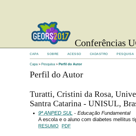
Conferências UC
CAPA
SOBRE
ACESSO
CADASTRO
PESQUISA
Capa
>
Pesquisa
>
Perfil do Autor
Perfil do Autor
Turatti, Cristini da Rosa, Univ
Santra Catarina - UNISUL, Bra
9ª ANPED SUL
- Educação Fundamental
A escola e o aluno com diabetes mellitus 
RESUMO
PDF